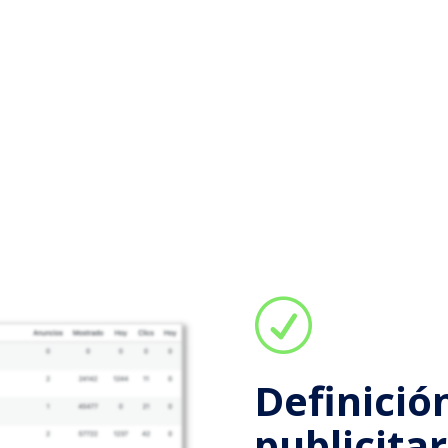
R
Definició
publicitar