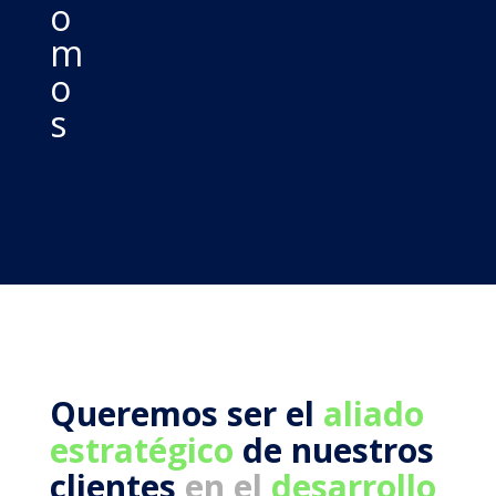
o
m
o
s
Queremos ser el
aliado
estratégico
de nuestros
clientes
en el
desarrollo