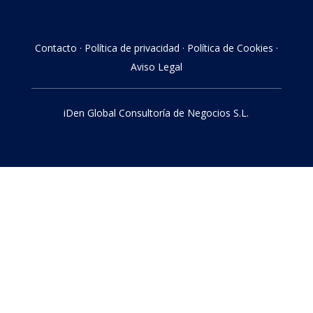
Contacto
·
Política de privacidad
·
Política de Cookies
·
Aviso Legal
iDen Global Consultoría de Negocios S.L.
E
n
r
o
l
l
a
t
p
r