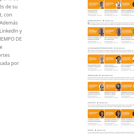
vés de su
t, con
. Además
LinkedIn y
 TIEMPO DE
de
ortes
esada por