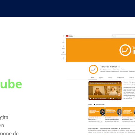
tube
gital
en
ispone de