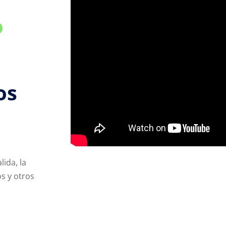
o
os
lida, la
os y otros