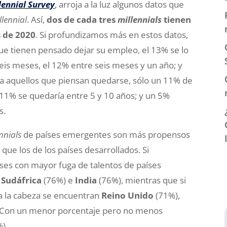
lennial Survey
, arroja a la luz algunos datos que
llennial
. Así,
dos de cada tres
millennials
tienen
s de 2020
. Si profundizamos más en estos datos,
e tienen pensado dejar su empleo, el 13% se lo
 seis meses, el 12% entre seis meses y un año; y
 a aquellos que piensan quedarse, sólo un 11% de
 11% se quedaría entre 5 y 10 años; y un 5%
s.
nnials
de países emergentes son más propensos
ue los de los países desarrollados. Si
ses con mayor fuga de talentos de países
,
Sudáfrica
(76%) e
India
(76%), mientras que si
 a la cabeza se encuentran
Reino Unido
(71%),
 Con un menor porcentaje pero no menos
).