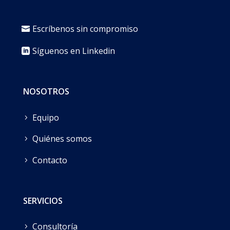
w
i
Escríbenos sin compromiso
n
s
Síguenos en Linkedin
c
a
s
NOSOTROS
i
n
Equipo
o
Quiénes somos
a
n
Contacto
d
“
s
SERVICIOS
t
Consultoría
u