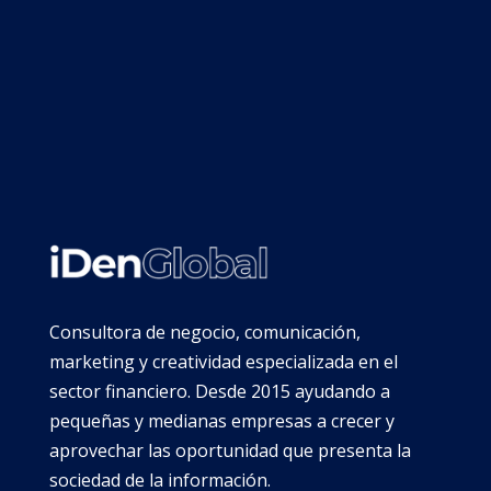
n
r
o
l
l
a
t
p
r
o
f
Consultora de negocio, comunicación,
e
marketing y creatividad especializada en el
s
sector financiero. Desde 2015 ayudando a
s
pequeñas y medianas empresas a crecer y
o
aprovechar las oportunidad que presenta la
r
sociedad de la información.