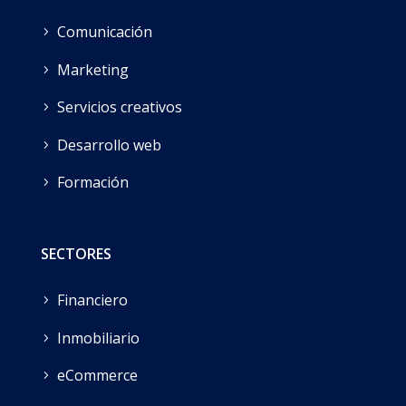
d
Comunicación
y
Marketing
”
y
Servicios creativos
o
u
Desarrollo web
r
Formación
w
a
y
SECTORES
t
o
Financiero
a
Inmobiliario
s
m
eCommerce
a